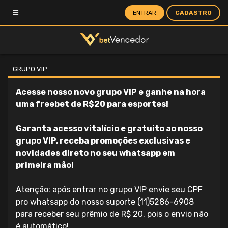
ENTRAR
CADASTRO
GRUPO VIP
Acesse nosso novo grupo VIP e ganhe na hora
uma freebet de R$20 para esportes!
Garanta acesso vitalício e gratuito ao nosso
grupo VIP, receba promoções exclusivas e
novidades direto no seu whatsapp em
primeira mão!
Atenção: após entrar no grupo VIP envie seu CPF
pro whatsapp do nosso suporte (11)5286-6908
para receber seu prêmio de R$ 20, pois o envio não
é automático!