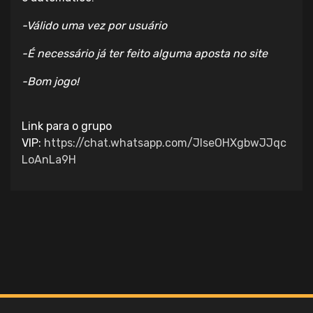
-Válido uma vez por usuário
-É necessário já ter feito alguma aposta no site
-Bom jogo!
Link para o grupo
VIP:
https://chat.whatsapp.com/JlseOHXgbwJJqc
LoAnLa9H