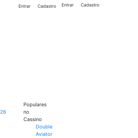
Entrar
Cadastro
Entrar
Cadastro
Populares
026
no
Cassino
Double
Aviator