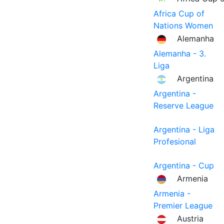
Africa Cup of
Nations Women
Alemanha
Alemanha - 3.
Liga
Argentina
Argentina -
Reserve League
Argentina - Liga
Profesional
Argentina - Cup
Armenia
Armenia -
Premier League
Austria