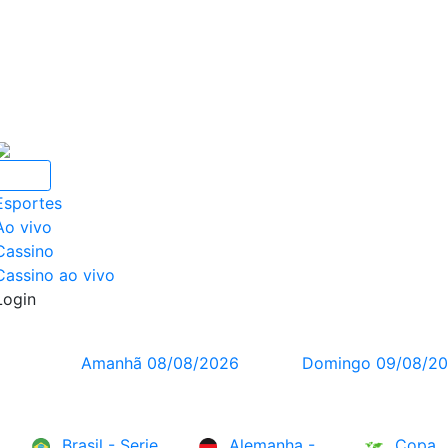
Entrar
Esportes
Ao vivo
Cassino
Cassino ao vivo
Login
Amanhã
08/08/2026
Domingo
09/08/2
Brasil - Serie
Alemanha -
Copa