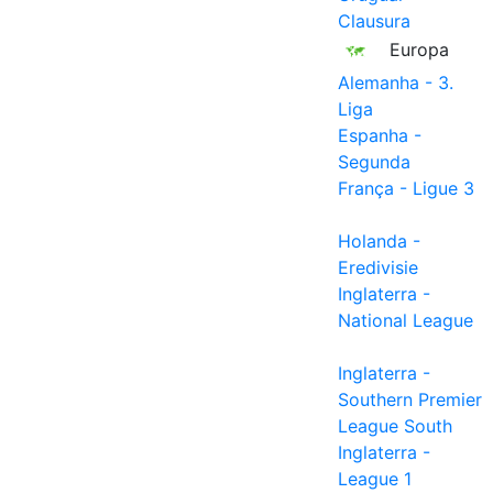
Clausura
Europa
Alemanha - 3.
Liga
Espanha -
Segunda
França - Ligue 3
Holanda -
Eredivisie
Inglaterra -
National League
Inglaterra -
Southern Premier
League South
Inglaterra -
League 1