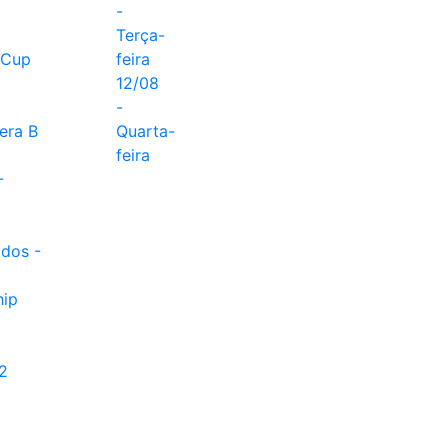
-
Terça-
 Cup
feira
12/08
-
mera B
Quarta-
feira
-
dos -
ip
 2