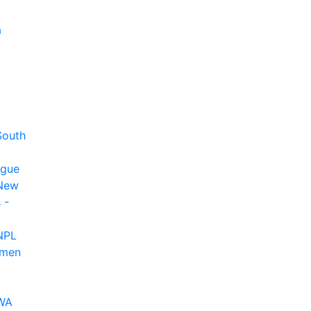
a
South
ague
 New
 -
 NPL
omen
 WA