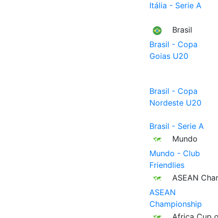
Itália - Serie A
Brasil
Brasil - Copa
Goias U20
Brasil - Copa
Nordeste U20
Brasil - Serie A
Mundo
Mundo - Club
Friendlies
ASEAN Cham
ASEAN
Championship
Africa Cup o