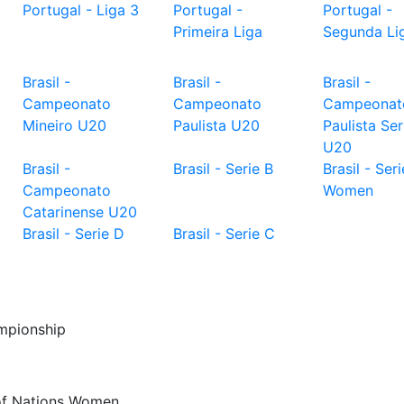
Portugal - Liga 3
Portugal -
Portugal -
Primeira Liga
Segunda Li
Brasil -
Brasil -
Brasil -
Campeonato
Campeonato
Campeonat
Mineiro U20
Paulista U20
Paulista Ser
U20
Brasil -
Brasil - Serie B
Brasil - Seri
Campeonato
Women
Catarinense U20
Brasil - Serie D
Brasil - Serie C
pionship
f Nations Women