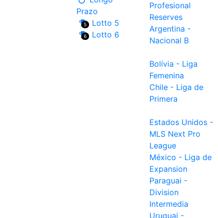
Profesional
Prazo
Reserves
Lotto 5
5
Argentina -
Lotto 6
6
Nacional B
Bolívia - Liga
Femenina
Chile - Liga de
Primera
Estados Unidos -
MLS Next Pro
League
México - Liga de
Expansion
Paraguai -
Division
Intermedia
Uruguai -