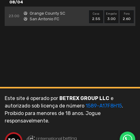
08/04
Orange County SC
Casa
Empate
Fora
23:00
San Antonio FC
2.55
3.00
2.60
Este site é operado por
BETREX GROUP LLC
e
autorizado sob licença de número
1589-A17F8H15
.
Proibido para menores de 18 anos. Jogue
responsavelmente.