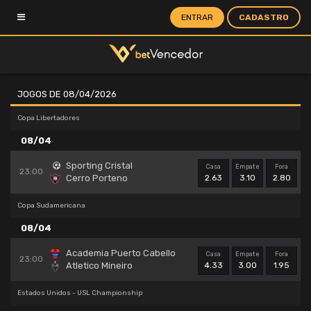
ENTRAR
CADASTRO
JOGOS DE 08/04/2026
Copa Libertadores
08/04
Sporting Cristal
Casa
Empate
Fora
23:00
Cerro Porteno
2.63
3.10
2.80
Copa Sudamericana
08/04
Academia Puerto Cabello
Casa
Empate
Fora
23:00
Atletico Mineiro
4.33
3.00
1.95
Estados Unidos - USL Championship