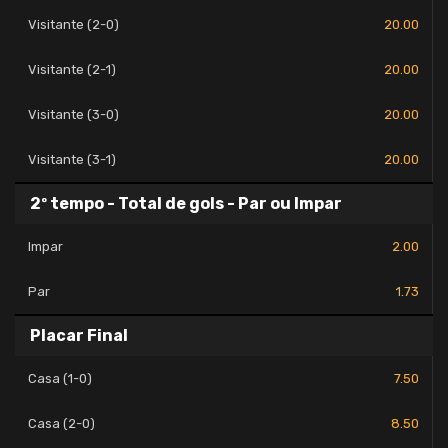
Visitante (2-0)
20.00
Visitante (2-1)
20.00
Visitante (3-0)
20.00
Visitante (3-1)
20.00
2º tempo - Total de gols - Par ou Impar
Impar
2.00
Par
1.73
Placar Final
Casa (1-0)
7.50
Casa (2-0)
8.50