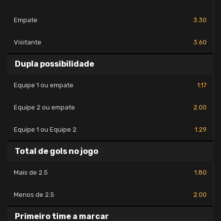
Empate
3.30
Visitante
3.60
Dupla possibilidade
Equipe 1 ou empate
1.17
Equipe 2 ou empate
2.00
Equipe 1 ou Equipe 2
1.29
Total de gols no jogo
Mais de 2.5
1.80
Menos de 2.5
2.00
Primeiro time a marcar