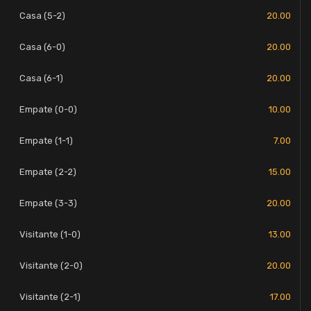
Casa (5-2)
20.00
Casa (6-0)
20.00
Casa (6-1)
20.00
Empate (0-0)
10.00
Empate (1-1)
7.00
Empate (2-2)
15.00
Empate (3-3)
20.00
Visitante (1-0)
13.00
Visitante (2-0)
20.00
Visitante (2-1)
17.00