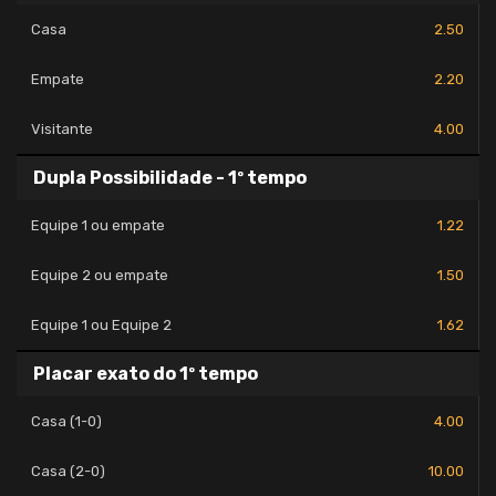
Casa
2.50
Empate
2.20
Visitante
4.00
Dupla Possibilidade - 1º tempo
Equipe 1 ou empate
1.22
Equipe 2 ou empate
1.50
Equipe 1 ou Equipe 2
1.62
Placar exato do 1º tempo
Casa (1-0)
4.00
Casa (2-0)
10.00