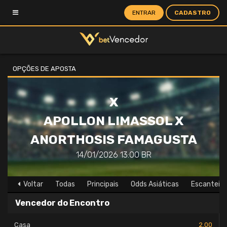
ENTRAR
CADASTRO
OPÇÕES DE APOSTA
X
APOLLON LIMASSOL X
ANORTHOSIS FAMAGUSTA
14/01/2026 13:00 BR
Voltar
Todas
Principais
Odds Asiáticas
Escanteio
Vencedor do Encontro
Casa
2.00