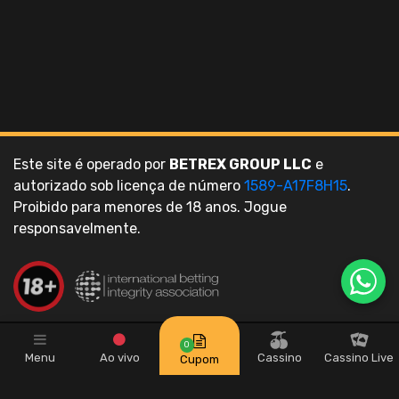
Este site é operado por
BETREX GROUP LLC
e
autorizado sob licença de número
1589-A17F8H15
.
Proibido para menores de 18 anos. Jogue
responsavelmente.
2024 © Todos os direitos reservados
0
Menu
Ao vivo
Cassino
Cassino Live
Cupom
Regulamento