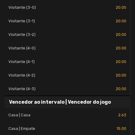
Visitante (3-0)
20.00
Visitante (3-1)
20.00
Visitante (3-2)
20.00
Visitante (4-0)
20.00
Visitante (4-1)
20.00
Visitante (4-2)
20.00
Visitante (4-3)
20.00
Vencedor ao intervalo | Vencedor do jogo
Casa | Casa
2.63
Casa | Empate
15.00