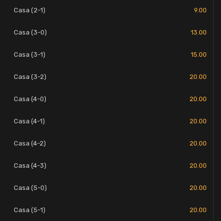
Casa (2-1)
9.00
Casa (3-0)
13.00
Casa (3-1)
15.00
Casa (3-2)
20.00
Casa (4-0)
20.00
Casa (4-1)
20.00
Casa (4-2)
20.00
Casa (4-3)
20.00
Casa (5-0)
20.00
Casa (5-1)
20.00